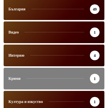
България
49
Видео
1
Интервю
4
Крими
1
Култура и изкуство
1