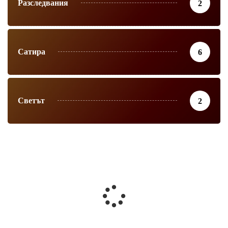
Разследвания
2
Сатира
6
Светът
2