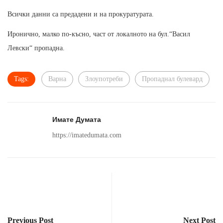
Всички данни са предадени и на прокуратурата.
Иронично, малко по-късно, част от локалното на бул.“Васил
Левски“ пропадна.
Tags:
Варна
Злоупотреби
Пропаднал булевард
Имате Думата
https://imatedumata.com
Previous Post
Next Post