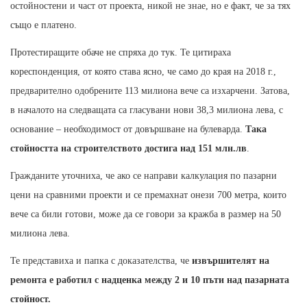
остойностени и част от проекта, никой не знае, но е факт, че за тях
също е платено.
Протестиращите обаче не спряха до тук. Те цитираха
кореспонденция, от която става ясно, че само до края на 2018 г.,
предварително одобрените 113 милиона вече са изхарчени. Затова,
в началото на следващата са гласувани нови 38,3 милиона лева, с
основание – необходимост от довършване на булеварда.
Така
стойността на строителството достига над 151 млн.лв
.
Гражданите уточниха, че ако се направи калкулация по пазарни
цени на сравними проекти и се премахнат онези 700 метра, които
вече са били готови, може да се говори за кражба в размер на 50
милиона лева.
Те представиха и папка с доказателства, че
извършителят на
ремонта е работил с надценка между 2 и 10 пъти над пазарната
стойност.