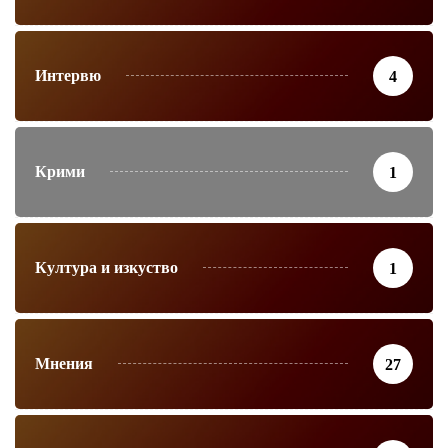
Интервю
4
Крими
1
Култура и изкуство
1
Мнения
27