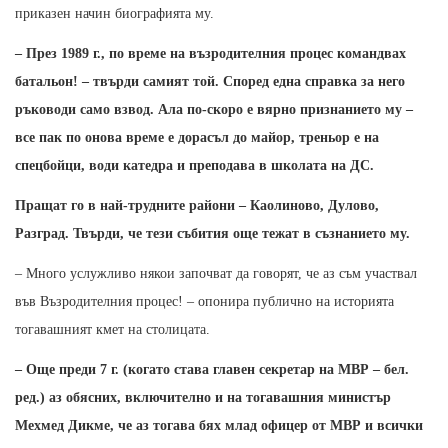
приказен начин биографията му.
– През 1989 г., по време на възродителния процес командвах
батальон! – твърди самият той. Според една справка за него
ръководи само взвод. Ала по-скоро е вярно признанието му –
все пак по онова време е дорасъл до майор, треньор е на
спецбойци, води катедра и преподава в школата на ДС.
Пращат го в най-трудните райони – Каолиново, Дулово,
Разград. Твърди, че тези събития още тежат в съзнанието му.
– Много услужливо някои започват да говорят, че аз съм участвал
във Възродителния процес! – опонира публично на историята
тогавашният кмет на столицата.
– Още преди 7 г. (когато става главен секретар на МВР – бел.
ред.) аз обясних, включително и на тогавашния министър
Мехмед Дикме, че аз тогава бях млад офицер от МВР и всички