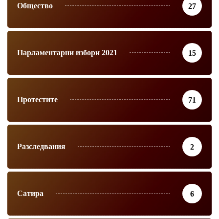
Общество
27
Парламентарни избори 2021
15
Протестите
71
Разследвания
2
Сатира
6