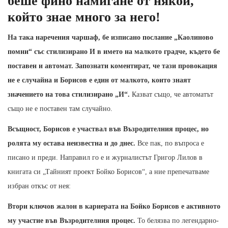
беше фино намигане от някой,
който знае много за него!
На така наречения чаршаф, бе изписано послание „Каолиново
помни“ със стилизирано И в името на малкото градче, където бе
поставен и автомат. Запознати коментират, че тази провокация
не е случайна и Борисов е един от малкото, които знаят
значението на това стилизирано „И“.
Казват също, че автоматът
също не е поставен там случайно.
Всъщност, Борисов е участвал във Възродителния процес, но
ролята му остава неизвестна и до днес.
Все пак, по въпроса е
писано и преди. Направил го е и журналистът Григор Лилов в
книгата си „Тайният проект Бойко Борисов“, а ние препечатваме
избран откъс от нея:
Втори ключов жалон в кариерата на Бойко Борисов е активното
му участие във Възродителния процес.
То белязва по легендарно-