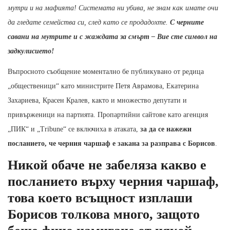
мутри и на мафията! Системата ни убива, не знам как имате очи
да гледате семейства си, след като се продадохте.
С черните
савани на мутрите и с жаждата за смърт – Вие сте символ на
задкулисието!
Въпросното съобщение моментално бе публикувано от редица
„общественици“ като министрите Петя Аврамова, Екатерина
Захариева, Красен Кралев, както и множество депутати и
привърженици на партията. Пропартийни сайтове като агенция
„ПИК“ и „Tribune“ се включиха в атаката,
за да се нажежи
посланието, че черния чаршаф е закана за разправа с Борисов
.
Никой обаче не забеляза какво е
посланието върху черния чаршаф,
това което всъщност изплаши
Борисов толкова много, защото