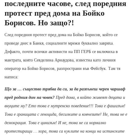
последните часове, след поредния
протест пред дома на Бойко
Борисов. Но защо?!
След поредния протест пред дома на Бойко Борисов, който се
проведе днес в Банкя, социалните мрежи буквално завряха.
Дефакто, почти всички активисти на ПП ГЕРБ се включиха в
мантрата, която Севделина Арнаудова, известна като личния
оператор на Бойко Борисов, разпространи във Фейсбук. Там тя
написа:
Що за … същество трябва да си, за да разпънеш черен чаршаф
пред родния дом на човек?
Пред дома, в който живеят децата и
внуците му? Ето това е мутренско поведение!!! Това е фашизъм!
Това е границата с геноцида, бесилките и ковчезите! Не, това не е
демокрация. Това е цинизъм! И не, това не са нормално
протестиращи … хора, това са куклите на конци на истинските