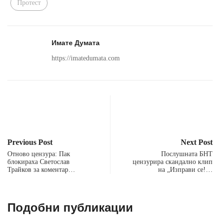
Протест
Имате Думата
https://imatedumata.com
Previous Post
Next Post
Отново цензура: Пак
Послушната БНТ
блокираха Светослав
цензурира скандално клип
Трайков за коментар…
на „Изправи се!…
Подобни публикации