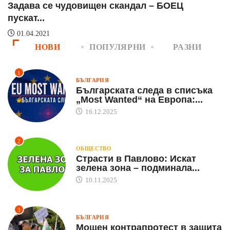
Задава се чудовищен скандал – БОЕЦ
Н
пускат...
д
01.04.2021
НОВИ
ПОПУЛЯРНИ
РАЗНИ
1
БЪЛГАРИЯ
Българската следа в списъка
„Most Wanted“ на Европа:...
16.12.2025
2
ОБЩЕСТВО
Страсти в Павлово: Искат
зелена зона – подминала...
10.11.2025
3
БЪЛГАРИЯ
Мощен контрапротест в защита