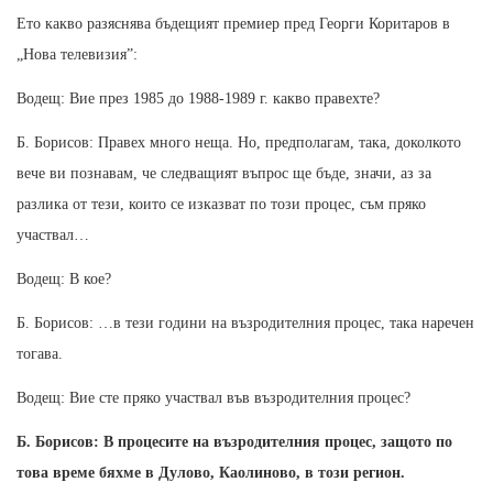
Ето какво разяснява бъдещият премиер пред Георги Коритаров в
„Нова телевизия”:
Водещ: Вие през 1985 до 1988-1989 г. какво правехте?
Б. Борисов: Правех много неща. Но, предполагам, така, доколкото
вече ви познавам, че следващият въпрос ще бъде, значи, аз за
разлика от тези, които се изказват по този процес, съм пряко
участвал…
Водещ: В кое?
Б. Борисов: …в тези години на възродителния процес, така наречен
тогава.
Водещ: Вие сте пряко участвал във възродителния процес?
Б. Борисов: В процесите на възродителния процес, защото по
това време бяхме в Дулово, Каолиново, в този регион.