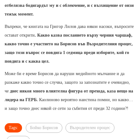
отбелязва бодигардът му и с облекчение, и с възхищение от онзи
тежък момент.
Въпреки, че книгата на Григор Лилов дава някои насоки, въпросите
остават открити
. Какво казва посланието върху черния чаршаф,
какво точно е участието на Борисов във Възродителния процес,
защо този въпрос се повдига 1 седмица преди изборите, кой го
повдига и с каква цел.
Може би е време Борисов да наруши медийното мълчание и да
разкаже какво точно се случва, защото за запознатите е очевидно,
че
днес някоя много влиятелна фигура от прехода, каза нещо на
лидера на ГЕРБ.
Каолиново вероятно наистина помни, но какво…
и защо точно днес някой се сети за събития от преди 32 години?!
Tags:
Бойко Борисов
Възродителен процес