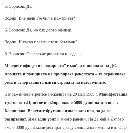
Б. Борисов: Да.
Водещ: Вие нали сте бил в пожарната?
Б. Борисов: Да, но бях добър офицер.
Водещ: И какво правеше този батальон?
Б. Борисов: Опазвахме реколтата и реда…„
Младият офицер от пожарната” е майор в школата на ДС.
Армията и полицията не прибираха реколтата – те охраняваха
реда и депортацията извън страната на недоволните.
Напрежението в региона ескалира на 20 май 1989 г.
Манифестация
тръгва от с.Пристое и събира около 5000 души на митинг в
Каолиново. Властите брутално използват сила, за да го
разпръснат. Има един убит
и много ранени. На 21 май в Дулово
около 3000 души манифестират срещу смяната на имената им. Още