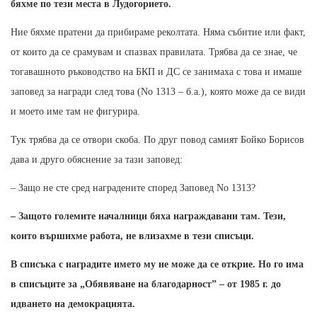
бяхме по тези места в Лудогорието.
Ние бяхме пратени да прибираме реколтата. Няма събитие или факт,
от които да се срамувам и спазвах правилата. Трябва да се знае, че
тогавашното ръководство на БКП и ДС се занимаха с това и имаше
заповед за награди след това (No 1313 – б.а.), която може да се види
и моето име там не фигурира.
Тук трябва да се отвори скоба. По друг повод самият Бойко Борисов
дава и друго обяснение за тази заповед:
– Защо не сте сред наградените според Заповед No 1313?
– Защото големите началници бяха награждавани там. Тези,
които вършихме работа, не влизахме в тези списъци.
В списъка с наградите името му не може да се открие. Но го има
в списъците за „Обявяване на благодарност” – от 1985 г. до
идването на демокрацията.