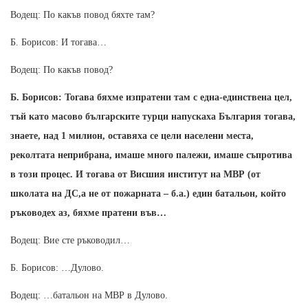
Водещ: По какъв повод бяхте там?
Б. Борисов: И тогава…
Водещ: По какъв повод?
Б. Борисов: Тогава бяхме изпратени там с една-единствена цел,
тъй като масово българските турци напускаха България тогава,
знаете, над 1 милион, оставяха се цели населени места,
реколтата неприбрана, имаше много палежи, имаше съпротива
в този процес. И тогава от Висшия институт на МВР (от
школата на ДС,а не от пожарната – б.а.) един батальон, който
ръководех аз, бяхме пратени във…
Водещ: Вие сте ръководил…
Б. Борисов: …Дулово.
Водещ: …батальон на МВР в Дулово.