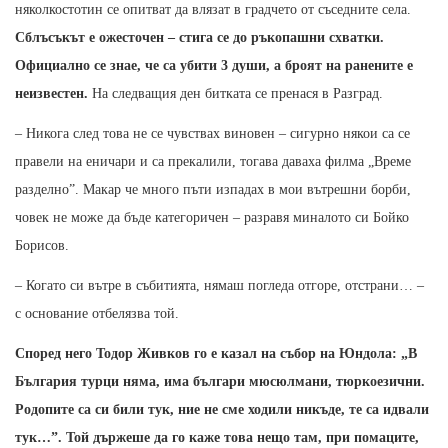
няколкостотин се опитват да влязат в градчето от съседните села.
Сблъсъкът е ожесточен – стига се до ръкопашни схватки.
Официално се знае, че са убити 3 души, а броят на ранените е
неизвестен.
На следващия ден битката се пренася в Разград.
– Никога след това не се чувствах виновен – сигурно някои са се
правели на еничари и са прекалили, тогава даваха филма „Време
разделно”. Макар че много пъти изпадах в мои вътрешни борби,
човек не може да бъде категоричен – разравя миналото си Бойко
Борисов.
– Когато си вътре в събитията, нямаш погледа отгоре, отстрани… –
с основание отбелязва той.
Според него Тодор Живков го е казал на събор на Юндола: „В
България турци няма, има българи мюсюлмани, тюркоезични.
Родопите са си били тук, ние не сме ходили никъде, те са идвали
тук…”. Той държеше да го каже това нещо там, при помаците,