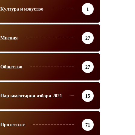
Култура и изкуство
1
Мнения
27
Общество
27
Парламентарни избори 2021
15
Протестите
71