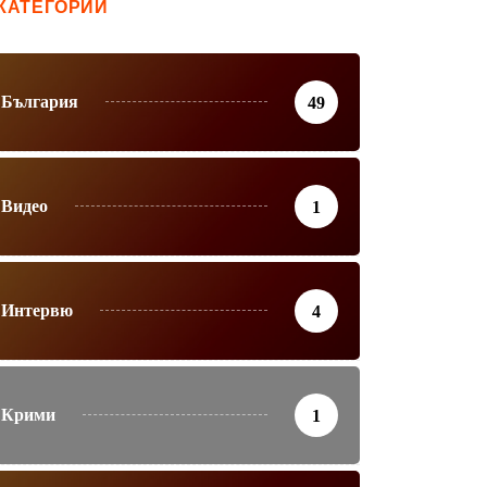
КАТЕГОРИИ
България
49
Видео
1
Интервю
4
Крими
1