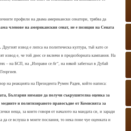
личните профили на двама американски сенатори, трябва да
ама членове на американския сенат, не е позиция на Сената
.
Другият извод е липса на политическа култура, тъй като се
ят извод е, че той днес се включи в предизборната кампания. На
тях – на БСП, на „Изправи се.бг“, на някой забегнал в Дубай
Георгиев.
овор на реакцията на Президента Румен Радев, който написа:
рата, България нямаше да получи съкрушителна оценка за
а медиите и политизираното правосъдие от Комисията за
сички неща, за които говоря от началото на мандата си, и заради
а да се вслуша в моите послания, то нека поне чуе оценката и