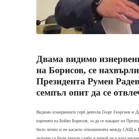
Двама видимо изнервени
на Борисов, се нахвърл
Президента Румен Радев
семпъл опит да се отвле
Видимо изнервените герб деятели Георг Георгиев и Д
партията на Бойко Борисов, за да се накарат на Прези
било лично и не касаело отношенията между САЩ и Б
актьори са били твърде слаби и никой не е взел несе