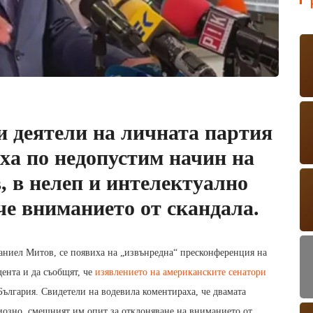
 деятели на личната партия
иха по недопустим начин на
, в нелеп и интелектуално
че вниманието от скандала.
аниел Митов, се появиха на „извънредна“ пресконференция на
дента и да съобщят, че
изявлението на американските сенатори
ългария. Свидетели на водевила коментираха, че двамата
риозно, смешният им опит за отклоняване на вниманието от