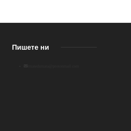
Пишете ни
imatedumata@protonmail.com