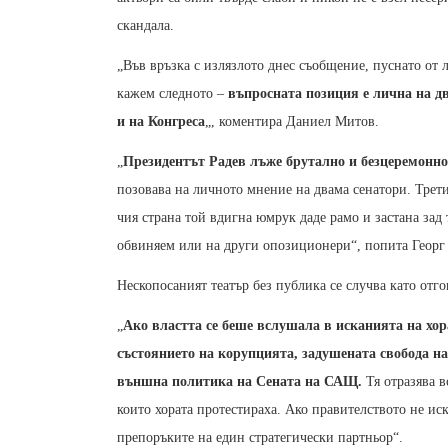
скандала.
„Във връзка с излязлото днес съобщение, пуснато от 
кажем следното –
въпросната позиция е лична на дв
и на Конгреса
„, коментира Даниел Митов.
„
Президентът Радев лъже брутално и безцеремонно
позовава на личното мнение на двама сенатори. Трети
чия страна той вдигна юмрук даде рамо и застана зад 
обвиняем или на други опозиционери“, попита Георг 
Нескопосаният театър без публика се случва като отг
„
Ако властта се беше вслушала в исканията на хо
състоянието на корупцията, задушената свобода н
външна политика на Сената на САЩ.
Тя отразява в
които хората протестираха. Ако правителството не иск
препоръките на един стратегически партньор“.