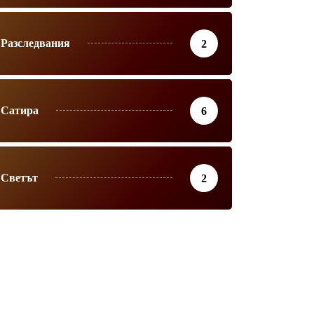
Разследвания
2
Сатира
6
Светът
2