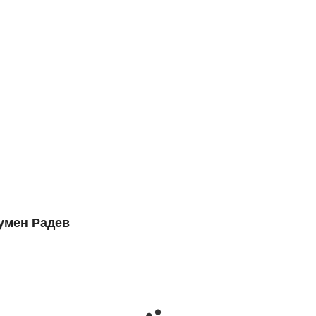
БЪ
умен Радев
50 чо
05.05