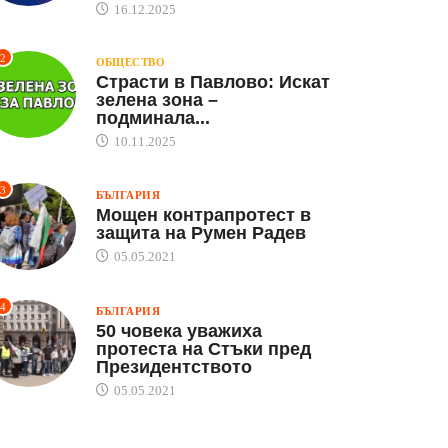
16.12.2025
2
ОБЩЕСТВО
Страсти в Павлово: Искат
зелена зона –
подминала...
10.11.2025
3
БЪЛГАРИЯ
Мощен контрапротест в
защита на Румен Радев
05.05.2021
4
БЪЛГАРИЯ
50 човека уважиха
протеста на Стъки пред
Президентството
05.05.2021