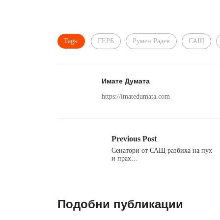
Tags:
ГЕРБ
Румен Радев
САЩ
Имате Думата
https://imatedumata.com
Previous Post
Сенатори от САЩ разбиха на пух
и прах…
Подобни публикации