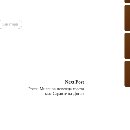
Сенатори
Next Post
Росен Миленов повежда хората
към Сараите на Доган