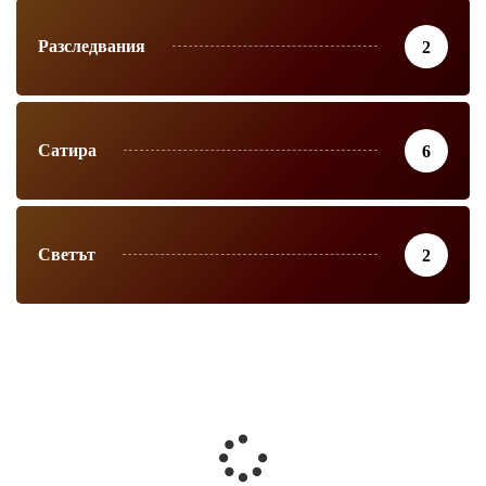
Разследвания
2
Сатира
6
Светът
2