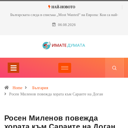
НАЙ-НОВОТО
Българската следа в списъка „Most Wanted“ на Европа: Кои са най-
търсените нашенци?
06.08.2026
Home
България
Росен Миленов повежда хората към Сараите на Доган
Росен Миленов повежда
хората към Сараите на Доган