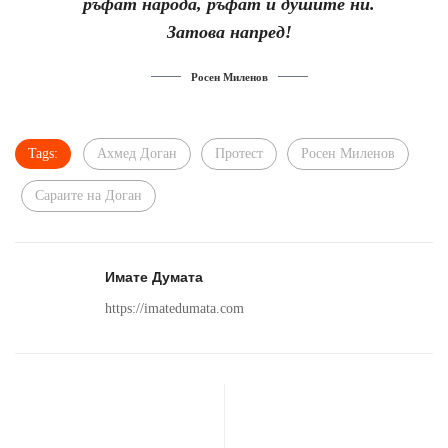
ръфат народа, ръфат и душите ни.
Затова напред!
Росен Миленов
Tags:
Ахмед Доган
Протест
Росен Миленов
Сараите на Доган
Имате Думата
https://imatedumata.com