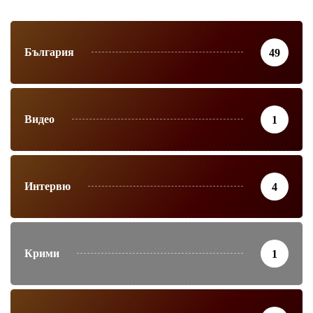
България
49
Видео
1
Интервю
4
Крими
1