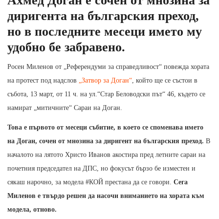
Ахмед Доган е сочен от мнозина за
диригента на българския преход,
но в последните месеци името му
удобно бе забравено.
Росен Миленов от „Референдуми за справедливост“ повежда хората
на протест под надслов
„Затвор за Доган“
, който ще се състои в
събота, 13 март, от 11 ч. на ул.“Стар Беловодски път“ 46, където се
намират „митичните“ Сараи на Доган.
Това е първото от месеци събитие, в което се споменава името
на Доган, сочен от мнозина за диригент на българския преход.
В
началото на лятото Христо Иванов акостира пред летните сараи на
почетния председател на ДПС, но фокусът бързо бе изместен и
сякаш нарочно, за модела #КОЙ престана да се говори.
Сега
Миленов е твърдо решен да насочи вниманието на хората към
модела, отново.