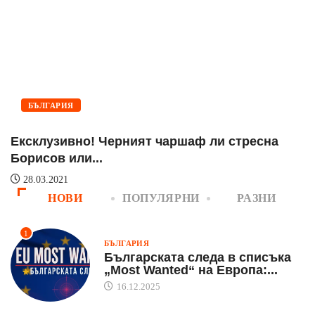
БЪЛГАРИЯ
Ексклузивно! Черният чаршаф ли стресна
П
Борисов или...
28.03.2021
НОВИ
ПОПУЛЯРНИ
РАЗНИ
1
БЪЛГАРИЯ
Българската следа в списъка
„Most Wanted“ на Европа:...
16.12.2025