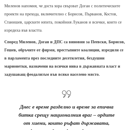
Миленов напомня, че доста хора свързват Доган с политическите
проекти на прехода, включително с Борисов, Първанов, Костов,
Станишев, царските юпита, покойния Луканов и всички, които се
изредиха във властта.
Според Миленов, Доган и ДПС са виновни за Пеевски, Борисов,
Гешев, обръчите от фирми, престъпните коалиции, изредили се
в парламента през последните десетилетия, бездушни
марионетки, назначени на всички нива в държавната власт и
задушаващ феодализъм във всяко населено място.
Днес е време разделно и време за епична
битка срещу националния враг – ордите
от хиени, които ръфат държавата,