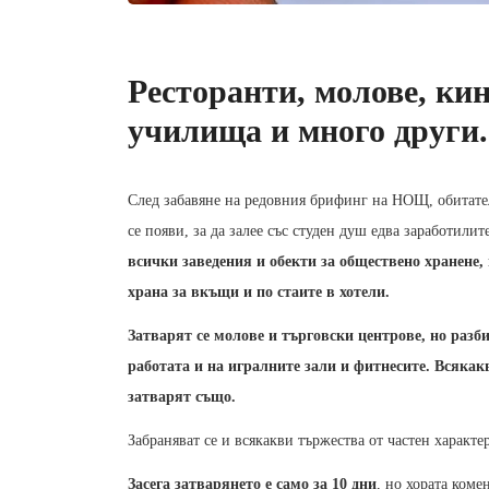
Ресторанти, молове, кин
училища и много други.
След забавяне на редовния брифинг на НОЩ, обитате
се появи, за да залее със студен душ едва заработили
всички заведения и обекти за обществено хранене,
храна за вкъщи и по стаите в хотели.
Затварят се молове и търговски центрове, но разби
работата и на игралните зали и фитнесите. Всяка
затварят също.
Забраняват се и всякакви тържества от частен характе
Засега затварянето е само за 10 дни
, но хората коме