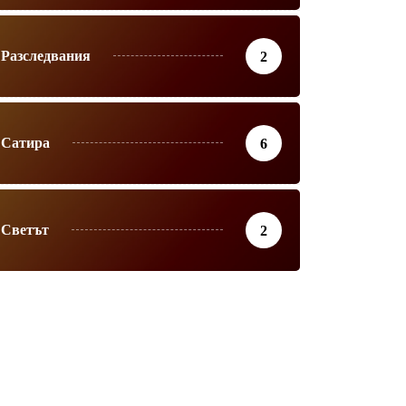
Разследвания
2
Сатира
6
Светът
2