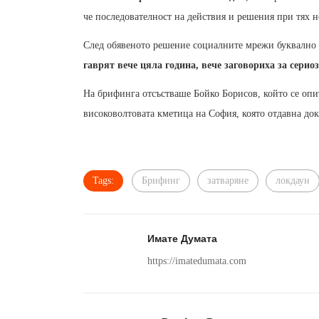
че последователност на действия и решения при тях н
След обявеното решение социалните мрежи буквално 
гаврят вече цяла година, вече заговориха за серио
На брифинга отсъстваше Бойко Борисов, който се опит
високоволтовата кметица на София, която отдавна дока
Tags:
Брифинг
затваряне
локдаун
Имате Думата
https://imatedumata.com