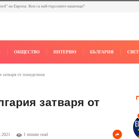
nted“ на Европа: Кои са най-търсените нашенци?
Е
ОБЩЕСТВО
ИНТЕРВЮ
БЪЛГАРИЯ
СВЕТ
я затваря от понеделник
лгария затваря от
.2021
1 minute read