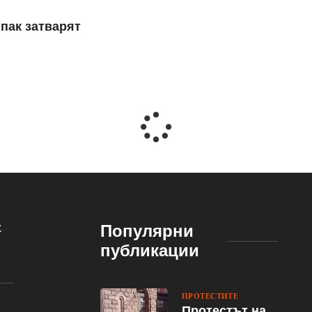
 пак затварят
Предс
04.02
Популярни
Е
публикации
ПРОТЕСТИТЕ
Протестът на