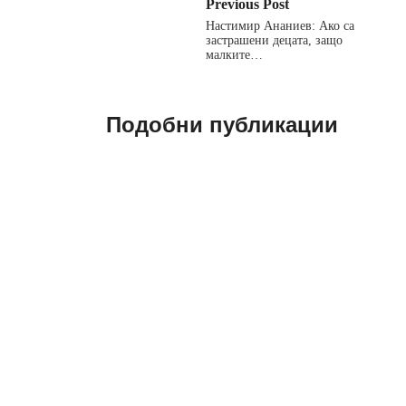
Previous Post
Настимир Ананиев: Ако са
застрашени децата, защо
малките…
Подобни публикации