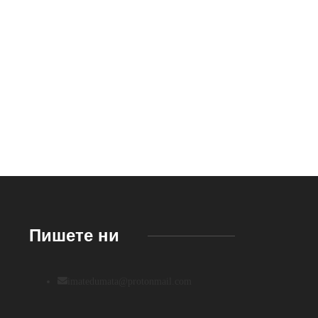
тавителите на НОЩ пак са добрите, а...
.2021
Пишете ни
imatedumata@protonmail.com