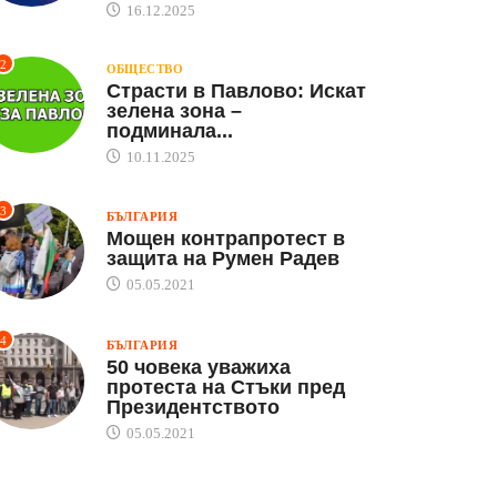
16.12.2025
2
ОБЩЕСТВО
Страсти в Павлово: Искат
зелена зона –
подминала...
10.11.2025
3
БЪЛГАРИЯ
Мощен контрапротест в
защита на Румен Радев
05.05.2021
4
БЪЛГАРИЯ
50 човека уважиха
протеста на Стъки пред
Президентството
05.05.2021