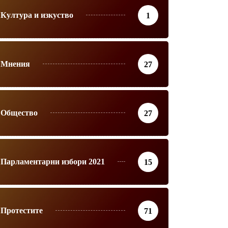
Култура и изкуство
1
Мнения
27
Общество
27
Парламентарни избори 2021
15
Протестите
71