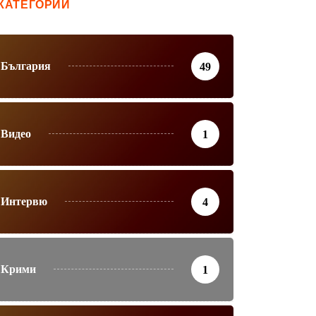
КАТЕГОРИИ
България
49
Видео
1
Интервю
4
Крими
1