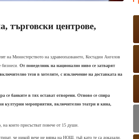
а, търговски центрове,
лят на Министерството на здравеопазването, Костадин Ангелов
те бизнеси.
От понеделник на национално ниво се затварят
 включително тези в хотелите, с изключение на доставката на
ра се банките в тях остават отворени. Отново се спира
кви културни мероприятия, включително театри и кина,
р, на които присъстват повече от 15 души.
нтират, че никой вече не вярва на НОЩ, тъй като те са доказали,