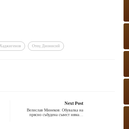
 Хаджигенов
Отец Дионисий
Next Post
Велислав Минеков: Обувалка на
прясно събудена съвест няма…