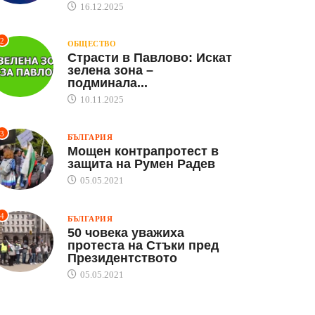
16.12.2025
2
ОБЩЕСТВО
Страсти в Павлово: Искат
зелена зона –
подминала...
10.11.2025
3
БЪЛГАРИЯ
Мощен контрапротест в
защита на Румен Радев
05.05.2021
4
БЪЛГАРИЯ
50 човека уважиха
протеста на Стъки пред
Президентството
05.05.2021