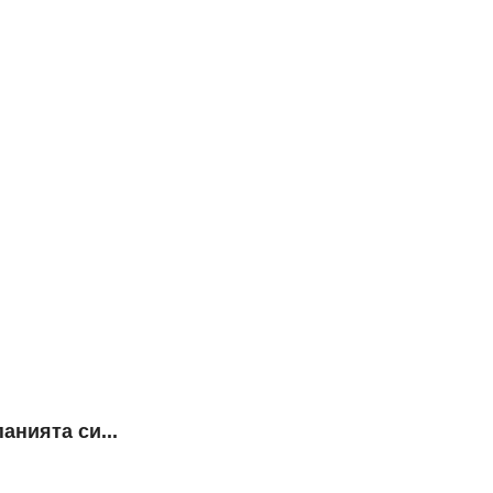
БЪ
анията си...
Проте
20.02