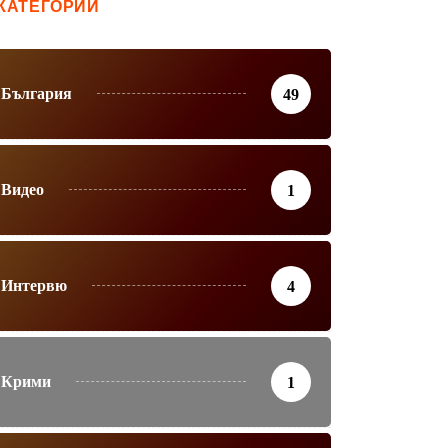
КАТЕГОРИИ
България
49
Видео
1
Интервю
4
Крими
1