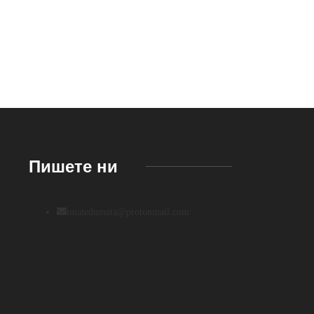
Пишете ни
imatedumata@protonmail.com