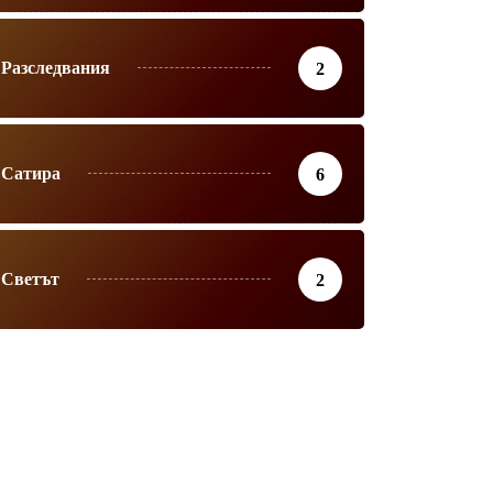
Разследвания
2
Сатира
6
Светът
2