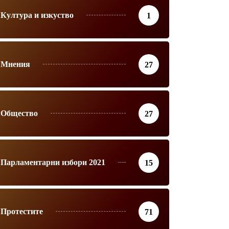
Култура и изкуство
1
Мнения
27
Общество
27
Парламентарни избори 2021
15
Протестите
71