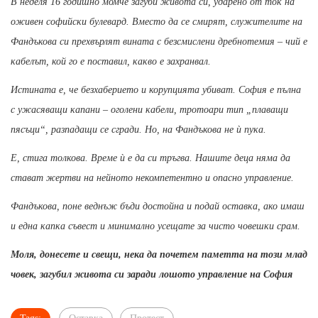
В неделя 16 годишно момче загуби живота си, ударено от ток на
оживен софийски булевард. Вместо да се смирят, служителите на
Фандъкова си прехвърлят вината с безсмислени дребнотемия – чий е
кабелът, кой го е поставил, какво е захранвал.
Истината е, че безхаберието и корупцията убиват. София е пълна
с ужасяващи капани – оголени кабели, тротоари тип „плаващи
пясъци“, разпадащи се сгради. Но, на Фандъкова не ѝ пука.
Е, стига толкова. Време ѝ е да си тръгва. Нашите деца няма да
стават жертви на нейното некомпетентно и опасно управление.
Фандъкова, поне веднъж бъди достойна и подай оставка, ако имаш
и една капка съвест и минимално усещате за чисто човешки срам.
Моля, донесете и свещи, нека да почетем паметта на този млад
човек, загубил живота си заради лошото управление на София