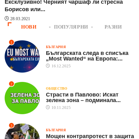
Ексклузивно! Черният чаршаф ли стресна
Р
Борисов или...
на
28.03.2021
НОВИ
ПОПУЛЯРНИ
РАЗНИ
1
БЪЛГАРИЯ
Българската следа в списъка
„Most Wanted“ на Европа:...
16.12.2025
2
ОБЩЕСТВО
Страсти в Павлово: Искат
зелена зона – подминала...
10.11.2025
3
БЪЛГАРИЯ
Мощен контрапротест в защита