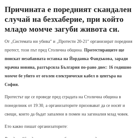
Причината е поредният скандален
случай на безхаберие, при който
младо момче загуби живота си.
От „Системата ни убива“ и „Протести 20-21“ организират поредния
протест, този път пред Столична община.
Протестиращите ще
поискат незабавната оставка на Йорданка Фандъкова, заради
мрачна новина, разтърсила България по-рано днес: 16 годишно
момче бе убито от оголен електрически кабел в центъра на
София.
Протестът ще се проведе пред сградата на Столична община в
понеделник от 19:30, а организаторите призовават да се носят и
свещи, които да бъдат запалени в помен на загиналия млад човек.
Ето какво пишат организаторите: