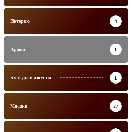
Интервю
4
Крими
1
Култура и изкуство
1
Мнения
27