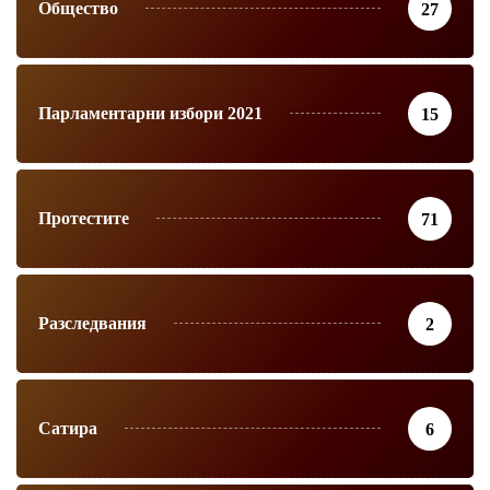
Общество
27
Парламентарни избори 2021
15
Протестите
71
Разследвания
2
Сатира
6