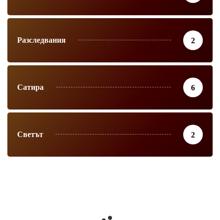
Разследвания
2
Сатира
6
Светът
2