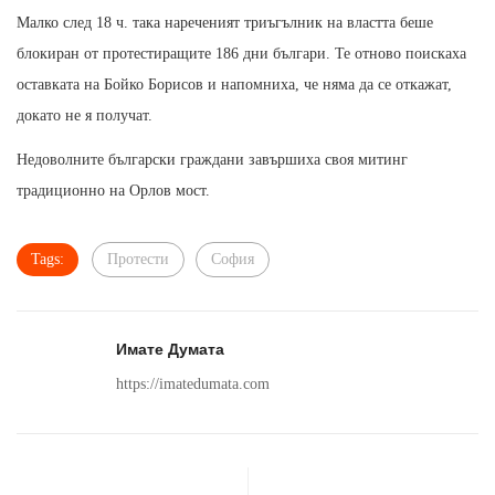
Малко след 18 ч. така нареченият триъгълник на властта беше
блокиран от протестиращите 186 дни българи. Те отново поискаха
оставката на Бойко Борисов и напомниха, че няма да се откажат,
докато не я получат.
Недоволните български граждани завършиха своя митинг
традиционно на Орлов мост.
Tags:
Протести
София
Имате Думата
https://imatedumata.com