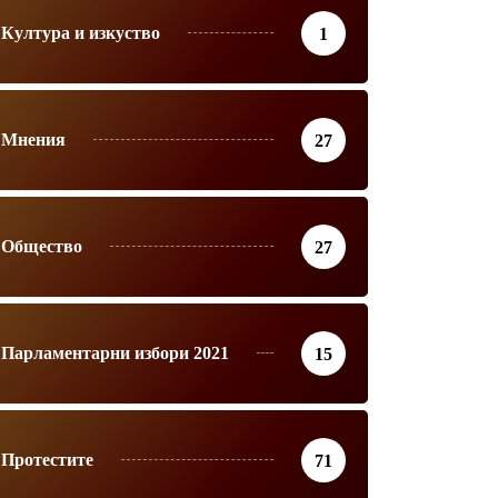
Култура и изкуство
1
Мнения
27
Общество
27
Парламентарни избори 2021
15
Протестите
71