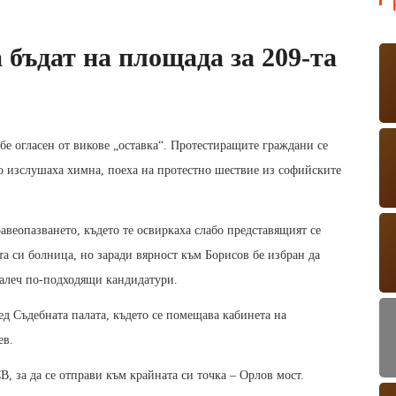
а бъдат на площада за 209-та
 бе огласен от викове „оставка“. Протестиращите граждани се
то изслушаха химна, поеха на протестно шествие из софийските
веопазването, където те освиркаха слабо представящият се
та си болница, но заради вярност към Борисов бе избран да
далеч по-подходящи кандидатури.
ед Съдебната палата, където се помещава кабинета на
ев.
, за да се отправи към крайната си точка – Орлов мост.