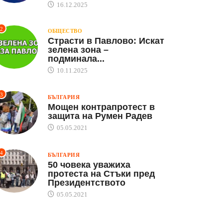
16.12.2025
2
ОБЩЕСТВО
Страсти в Павлово: Искат
зелена зона –
подминала...
10.11.2025
3
БЪЛГАРИЯ
Мощен контрапротест в
защита на Румен Радев
05.05.2021
4
БЪЛГАРИЯ
50 човека уважиха
протеста на Стъки пред
Президентството
05.05.2021