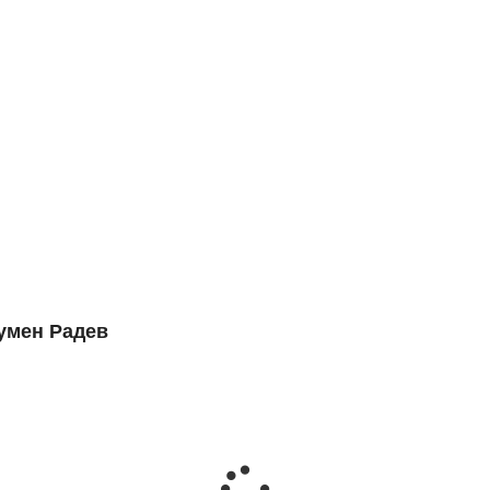
БЪ
умен Радев
50 чо
05.05