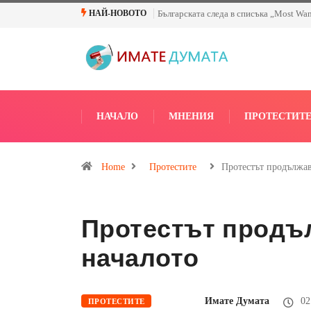
Българската следа в списъка „Most Wa
НАЙ-НОВОТО
НАЧАЛО
МНЕНИЯ
ПРОТЕСТИТ
Home
Протестите
Протестът продължав
Протестът продъ
началото
Имате Думата
02
ПРОТЕСТИТЕ