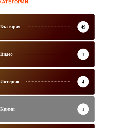
КАТЕГОРИИ
България
49
Видео
1
Интервю
4
Крими
1