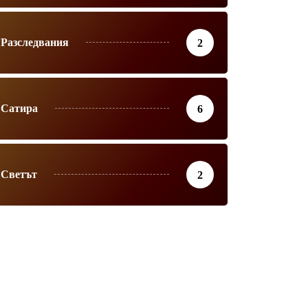
Разследвания
2
Сатира
6
Светът
2