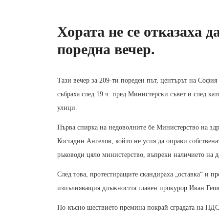
Хората не се отказаха д
поредна вечер.
Тази вечер за 209-ти пореден път, центърът на София
събраха след 19 ч. пред Министерски съвет и след ка
улици.
Първа спирка на недоволните бе Министерство на здра
Костадин Ангелов, който не успя да оправи собствена
ръководи цяло министерство, въпреки наличието на 
След това, протестиращите скандираха „оставка“ и пр
изпълняващия длъжността главен прокурор Иван Геш
По-късно шествието премина покрай сградата на НДСВ