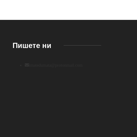
Пишете ни
imatedumata@protonmail.com