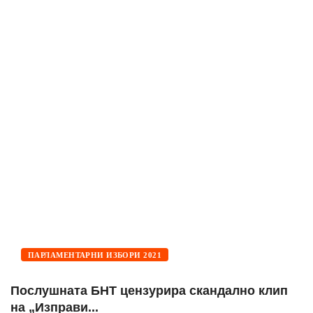
ПАРЛАМЕНТАРНИ ИЗБОРИ 2021
Послушната БНТ цензурира скандално клип
Ц
на „Изправи...
п