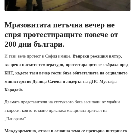
Мразовитата петъчна вечер не
спря протестиращите повече от
200 дни българи.
И тази вече протест в София имаше.
Въпреки режещия вятър,
въпреки ниските температури, протестиращите се събраха пред
БНТ, където тази вечер гости бяха обитателката на социалното
министерство Деница Сачева и лидерът на ДПС Мустафа
Карадайъ.
Двамата представители на статуквото бяха засипани от удобни
въпроси, които тотално приспаха малцината зрители на
„Панорама“.
Междувременно, отвън в основна тема се превърна интервюто