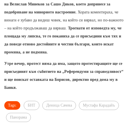
на Велислав Минеков за Сашо Диков, което допринесе за
подобряване на минорното настроение.
Хората коментираха, че
винаги е хубаво да видиш човек, на който си вярвал, но по-важното
– на който продължаваш да вярваш.
Трогнати от изповедта му, че
площада му липсва, те го поканиха да се присъедини към тях и
да поведе отново достойните и честни българи, които искат
промяна, а не подмяна.
Утре вечер, протест няма да има, защото протестиращите ще се
присъединят към събитието на „Референдуми за справедливост“
и ще поискат оставката на Борисов, директно пред дома му в
Банкя.
Tags:
БНТ
Деница Сачева
Мустафа Карадайъ
Панорама