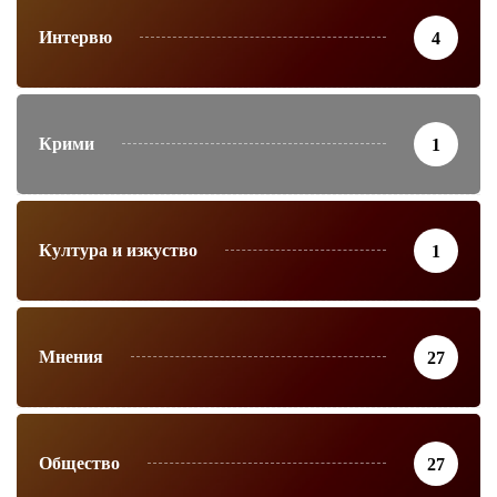
Интервю
4
Крими
1
Култура и изкуство
1
Мнения
27
Общество
27